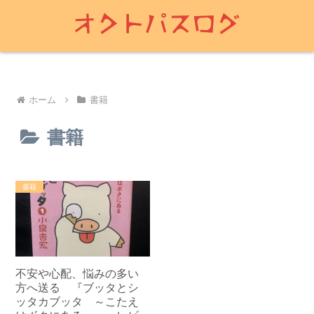
ホーム
書籍
書籍
書籍
不安や心配、悩みの多い
方へ送る 『ブッタとシ
ッタカブッタ ～こたえ